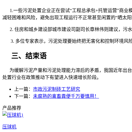
1.
一些污泥处置企业正在尝试“工程总承包
+
托管运营”商业
减轻困难和风险，避免出现工程运行不正常甚至闲置的“晒太阳
2.
住房和城乡建设部城市建设司副司长章林伟则建议，污水
3.
多位专家表示，污泥处理要始终把无害化和控制环境风
三、结束语
为缓解污泥产量和污泥处理能力滞后的矛盾，我国近年出台了
处置行业在政策推动下有望进入快速增长阶段。
上一篇：
市政污泥制砖工艺研究
下一篇：
未腐熟的禽畜粪便千万要慎用！
产品推荐
压球机