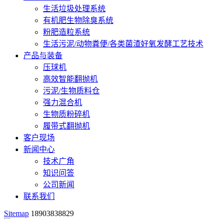
生活垃圾处理系统
有机肥生物除臭系统
粉肥造粒系统
生活污泥/动物粪便/各类菌渣好氧发酵工艺技术
产品与装备
压球机
高效智能翻抛机
污泥/生物质料仓
强力混合机
生物质粉碎机
履带式翻抛机
客户现场
新闻中心
技术广角
知识问答
公司新闻
联系我们
Sitemap
18903838829