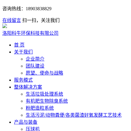
咨询热线：
18903838829
在线留言
扫一扫，关注我们
洛阳科牛环保科技有限公司
首 页
关于我们
企业简介
团队建设
愿望、使命与战略
服务模式
整体解决方案
生活垃圾处理系统
有机肥生物除臭系统
粉肥造粒系统
生活污泥/动物粪便/各类菌渣好氧发酵工艺技术
产品与装备
压球机