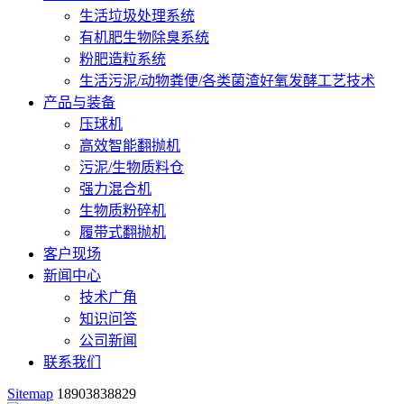
生活垃圾处理系统
有机肥生物除臭系统
粉肥造粒系统
生活污泥/动物粪便/各类菌渣好氧发酵工艺技术
产品与装备
压球机
高效智能翻抛机
污泥/生物质料仓
强力混合机
生物质粉碎机
履带式翻抛机
客户现场
新闻中心
技术广角
知识问答
公司新闻
联系我们
Sitemap
18903838829