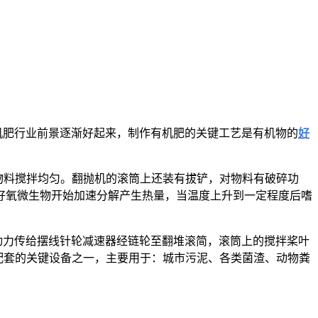
机肥行业前景逐渐好起来，制作有机肥的关键工艺是有机物的
好
物料搅拌均匀。翻抛机的滚筒上还装有拔铲，对物料有破碎功
好氧微生物开始加速分解产生热量，当温度上升到一定程度后嗜
动力传给摆线针轮减速器经链轮至翻堆滚简，滚筒上的搅拌桨叶
配套的关键设备之一，主要用于：城市污泥、各类菌渣、动物粪