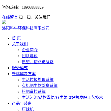
咨询热线：
18903838829
在线留言
扫一扫，关注我们
洛阳科牛环保科技有限公司
首 页
关于我们
企业简介
团队建设
愿望、使命与战略
服务模式
整体解决方案
生活垃圾处理系统
有机肥生物除臭系统
粉肥造粒系统
生活污泥/动物粪便/各类菌渣好氧发酵工艺技术
产品与装备
压球机