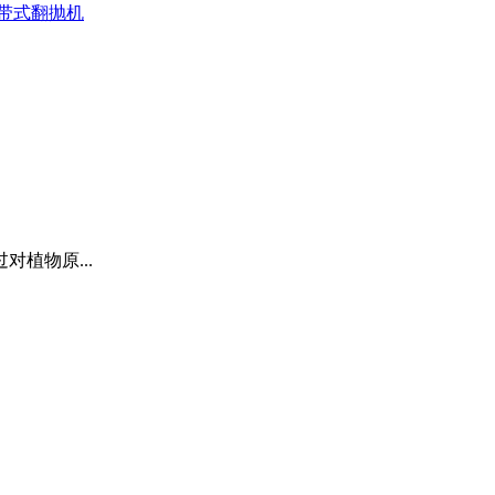
带式翻抛机
植物原...