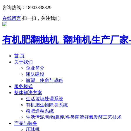
咨询热线：
18903838829
在线留言
扫一扫，关注我们
有机肥翻抛机_翻堆机生产厂家
首 页
关于我们
企业简介
团队建设
愿望、使命与战略
服务模式
整体解决方案
生活垃圾处理系统
有机肥生物除臭系统
粉肥造粒系统
生活污泥/动物粪便/各类菌渣好氧发酵工艺技术
产品与装备
压球机