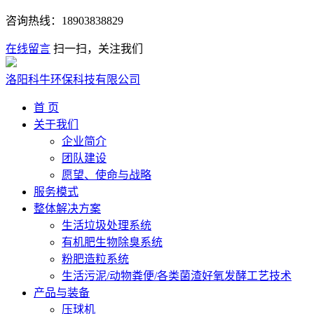
咨询热线：
18903838829
在线留言
扫一扫，关注我们
洛阳科牛环保科技有限公司
首 页
关于我们
企业简介
团队建设
愿望、使命与战略
服务模式
整体解决方案
生活垃圾处理系统
有机肥生物除臭系统
粉肥造粒系统
生活污泥/动物粪便/各类菌渣好氧发酵工艺技术
产品与装备
压球机