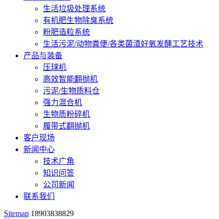
生活垃圾处理系统
有机肥生物除臭系统
粉肥造粒系统
生活污泥/动物粪便/各类菌渣好氧发酵工艺技术
产品与装备
压球机
高效智能翻抛机
污泥/生物质料仓
强力混合机
生物质粉碎机
履带式翻抛机
客户现场
新闻中心
技术广角
知识问答
公司新闻
联系我们
Sitemap
18903838829