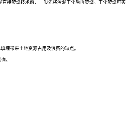
泥直接焚烧技术前，一般先将污泥干化后再焚烧。干化焚烧可实
免填埋带来土地资源占用及浪费的缺点
。
垂询。