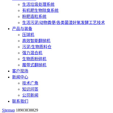
生活垃圾处理系统
有机肥生物除臭系统
粉肥造粒系统
生活污泥/动物粪便/各类菌渣好氧发酵工艺技术
产品与装备
压球机
高效智能翻抛机
污泥/生物质料仓
强力混合机
生物质粉碎机
履带式翻抛机
客户现场
新闻中心
技术广角
知识问答
公司新闻
联系我们
Sitemap
18903838829