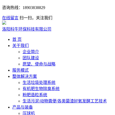
咨询热线：
18903838829
在线留言
扫一扫，关注我们
洛阳科牛环保科技有限公司
首 页
关于我们
企业简介
团队建设
愿望、使命与战略
服务模式
整体解决方案
生活垃圾处理系统
有机肥生物除臭系统
粉肥造粒系统
生活污泥/动物粪便/各类菌渣好氧发酵工艺技术
产品与装备
压球机