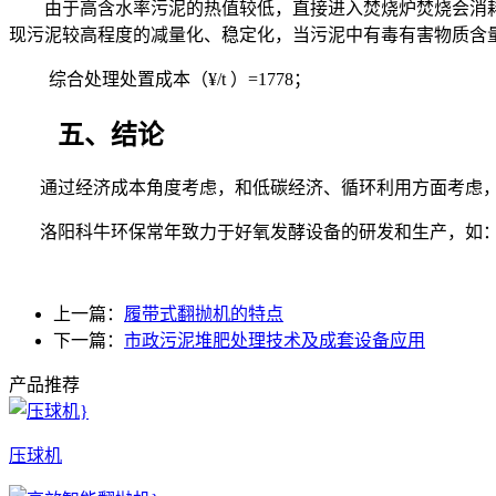
由于高含水率污泥的热值较低，直接进入焚烧炉焚烧会消
现污泥较高程度的减量化、稳定化，当污泥中有毒有害物质含
综合处理处置成本（
¥/t
）
=1778
；
五、结论
通过
经济成本角度考虑，
和
低碳经济、循环利用方面
考虑
洛阳科牛环保常年致力于好氧发酵设备的研发和生产，如
上一篇：
履带式翻抛机的特点
下一篇：
市政污泥堆肥处理技术及成套设备应用
产品推荐
压球机