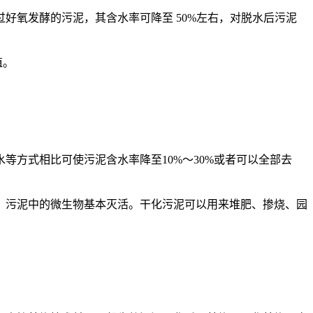
过好氧发酵的污泥，其含水率可降至
50%
左右，对脱水后污泥
植。
水等方式相比可使污泥含水率降至
10%
～
30%
或者可以全部去
，污泥中的微生物基本灭活。干化污泥可以用来堆肥、掺烧、园