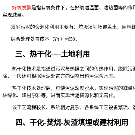
好氧发酵
是指有氧条件下，在好氧嗜温菌、嗜热菌等的作
实现减量。
发酵污泥的资源化利用主要有：垃圾填埋场覆盖土、园林
综合处理处置成本（
¥/t
）
=650
；
三、热干化
----
土地利用
热干化技术是指通过污泥与热媒之间的传热作用，脱除污
除，一般还可根据污泥处置方向调整出料污泥含水率。
热干化技术处理后，可使污泥深度脱水，实现污泥的减量
林绿化、建材原料等，进而实现污泥资源化和无害化。
该工艺流程较长、系统相对复杂、各系统工艺设备繁琐、
四、
干化
-
焚烧
-
灰渣填埋或建材利用