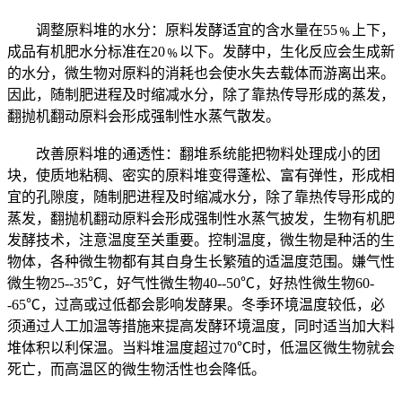
调整原料堆的水分：原料发酵适宜的含水量在55﹪上下，
成品有机肥水分标准在20﹪以下。发酵中，生化反应会生成新
的水分，微生物对原料的消耗也会使水失去载体而游离出来。
因此，随制肥进程及时缩减水分，除了靠热传导形成的蒸发，
翻抛机翻动原料会形成强制性水蒸气散发。
改善原料堆的通透性：翻堆系统能把物料处理成小的团
块，使质地粘稠、密实的原料堆变得蓬松、富有弹性，形成相
宜的孔隙度，随制肥进程及时缩减水分，除了靠热传导形成的
蒸发，翻抛机翻动原料会形成强制性水蒸气披发，生物有机肥
发酵技术，注意温度至关重要。控制温度，微生物是种活的生
物体，各种微生物都有其自身生长繁殖的适温度范围。嫌气性
微生物25--35℃，好气性微生物40--50℃，好热性微生物60-
-65℃，过高或过低都会影响发酵果。冬季环境温度较低，必
须通过人工加温等措施来提高发酵环境温度，同时适当加大料
堆体积以利保温。当料堆温度超过70℃时，低温区微生物就会
死亡，而高温区的微生物活性也会降低。