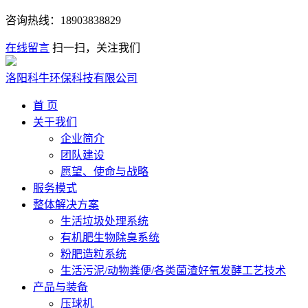
咨询热线：
18903838829
在线留言
扫一扫，关注我们
洛阳科牛环保科技有限公司
首 页
关于我们
企业简介
团队建设
愿望、使命与战略
服务模式
整体解决方案
生活垃圾处理系统
有机肥生物除臭系统
粉肥造粒系统
生活污泥/动物粪便/各类菌渣好氧发酵工艺技术
产品与装备
压球机