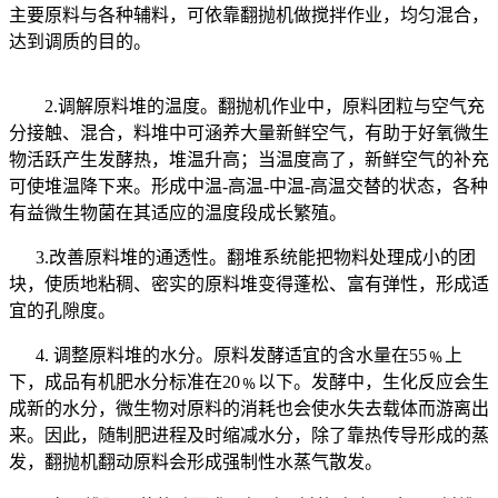
主要原料与各种辅料，可依靠翻抛机做搅拌作业，均匀混合，
达到调质的目的。
2.调解原料堆的温度。翻抛机作业中，原料团粒与空气充
分接触、混合，料堆中可涵养大量新鲜空气，有助于好氧微生
物活跃产生发酵热，堆温升高；当温度高了，新鲜空气的补充
可使堆温降下来。形成中温-高温-中温-高温交替的状态，各种
有益微生物菌在其适应的温度段成长繁殖。
3.改善原料堆的通透性。翻堆系统能把物料处理成小的团
块，使质地粘稠、密实的原料堆变得蓬松、富有弹性，形成适
宜的孔隙度。
4. 调整原料堆的水分。原料发酵适宜的含水量在55﹪上
下，成品有机肥水分标准在20﹪以下。发酵中，生化反应会生
成新的水分，微生物对原料的消耗也会使水失去载体而游离出
来。因此，随制肥进程及时缩减水分，除了靠热传导形成的蒸
发，翻抛机翻动原料会形成强制性水蒸气散发。