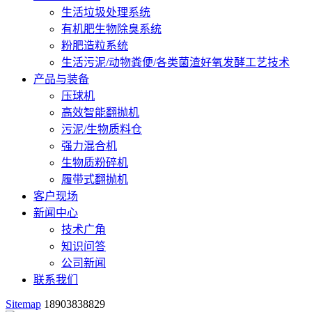
生活垃圾处理系统
有机肥生物除臭系统
粉肥造粒系统
生活污泥/动物粪便/各类菌渣好氧发酵工艺技术
产品与装备
压球机
高效智能翻抛机
污泥/生物质料仓
强力混合机
生物质粉碎机
履带式翻抛机
客户现场
新闻中心
技术广角
知识问答
公司新闻
联系我们
Sitemap
18903838829