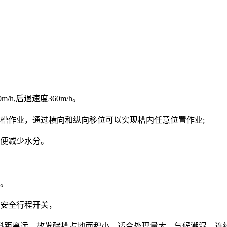
,后退速度360m/h。
作业，通过横向和纵向移位可以实现槽内任意位置作业;
便减少水分。
。
安全行程开关，
距离远，故发酵槽占地面积小，适合处理量大、气候潮湿、连