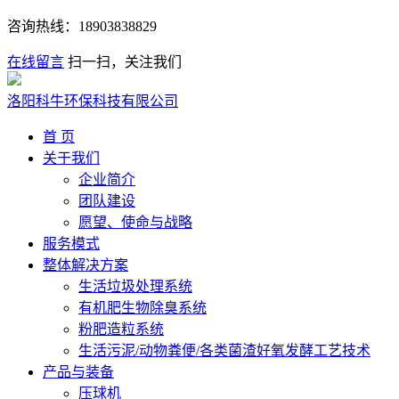
咨询热线：
18903838829
在线留言
扫一扫，关注我们
洛阳科牛环保科技有限公司
首 页
关于我们
企业简介
团队建设
愿望、使命与战略
服务模式
整体解决方案
生活垃圾处理系统
有机肥生物除臭系统
粉肥造粒系统
生活污泥/动物粪便/各类菌渣好氧发酵工艺技术
产品与装备
压球机