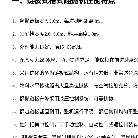
一、链板式槽式翻抛机性能特点
1、翻抛链板宽度2.0m，每次抛料距离4m。
2、发酵槽宽度2.0~9.0m，料层高度1.8m。
3、处理能力良好：槽15~65m'/d。
4、配套动力28.0kW，动力提供充足，能保持在前进速度90m/h
5、采用优化的多齿链板式结构，运行阻力低，非常适合深槽
6、物料水平移动距离大且高位抛撒，与空气接触充分，方
7、翻抛链板升降采用液压控制系统，可靠快捷。
8、翻越链板坚固耐用，整机运行平稳，翻后物料均匀平整
9、控制柜集中控制，可手动控制、自动控制或通控制装有
10、翻抛深度深，翻抛过程物料与空气接触充分，翻抛移料