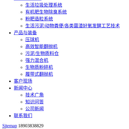
生活垃圾处理系统
有机肥生物除臭系统
粉肥造粒系统
生活污泥/动物粪便/各类菌渣好氧发酵工艺技术
产品与装备
压球机
高效智能翻抛机
污泥/生物质料仓
强力混合机
生物质粉碎机
履带式翻抛机
客户现场
新闻中心
技术广角
知识问答
公司新闻
联系我们
Sitemap
18903838829