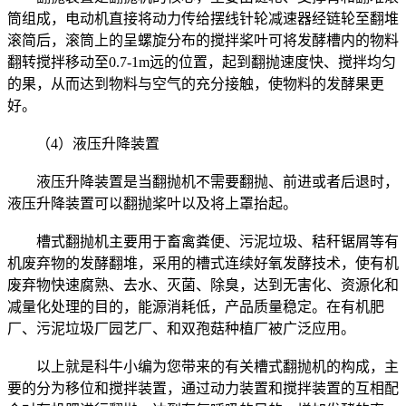
筒组成，电动机直接将动力传给摆线针轮减速器经链轮至翻堆
滚简后，滚筒上的呈螺旋分布的搅拌桨叶可将发酵槽内的物料
翻转搅拌移动至0.7-1m远的位置，起到翻抛速度快、搅拌均匀
的果，从而达到物料与空气的充分接触，使物料的发酵果更
好。
（4）液压升降装置
液压升降装置是当翻抛机不需要翻抛、前进或者后退时，
液压升降装置可以翻抛桨叶以及将上罩抬起。
槽式翻抛机主要用于畜禽粪便、污泥垃圾、秸秆锯屑等有
机废弃物的发酵翻堆，采用的槽式连续好氧发酵技术，使有机
废弃物快速腐熟、去水、灭菌、除臭，达到无害化、资源化和
减量化处理的目的，能源消耗低，产品质量稳定。在有机肥
厂、污泥垃圾厂园艺厂、和双孢菇种植厂被广泛应用。
以上就是科牛小编为您带来的有关槽式翻抛机的构成，主
要的分为移位和搅拌装置，通过动力装置和搅拌装置的互相配