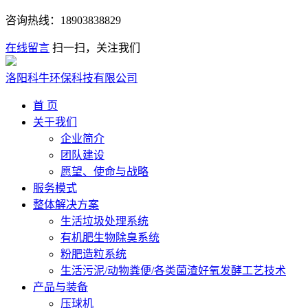
咨询热线：
18903838829
在线留言
扫一扫，关注我们
洛阳科牛环保科技有限公司
首 页
关于我们
企业简介
团队建设
愿望、使命与战略
服务模式
整体解决方案
生活垃圾处理系统
有机肥生物除臭系统
粉肥造粒系统
生活污泥/动物粪便/各类菌渣好氧发酵工艺技术
产品与装备
压球机