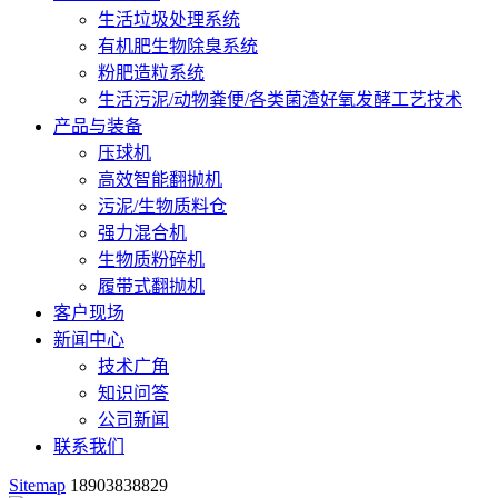
生活垃圾处理系统
有机肥生物除臭系统
粉肥造粒系统
生活污泥/动物粪便/各类菌渣好氧发酵工艺技术
产品与装备
压球机
高效智能翻抛机
污泥/生物质料仓
强力混合机
生物质粉碎机
履带式翻抛机
客户现场
新闻中心
技术广角
知识问答
公司新闻
联系我们
Sitemap
18903838829