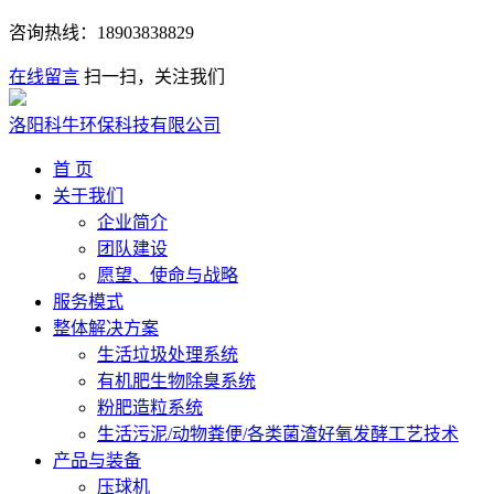
咨询热线：
18903838829
在线留言
扫一扫，关注我们
洛阳科牛环保科技有限公司
首 页
关于我们
企业简介
团队建设
愿望、使命与战略
服务模式
整体解决方案
生活垃圾处理系统
有机肥生物除臭系统
粉肥造粒系统
生活污泥/动物粪便/各类菌渣好氧发酵工艺技术
产品与装备
压球机