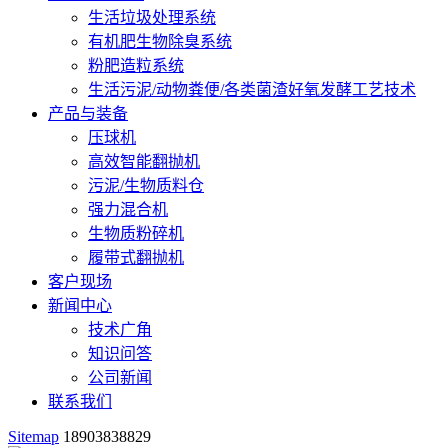
生活垃圾处理系统
有机肥生物除臭系统
粉肥造粒系统
生活污泥/动物粪便/各类菌渣好氧发酵工艺技术
产品与装备
压球机
高效智能翻抛机
污泥/生物质料仓
强力混合机
生物质粉碎机
履带式翻抛机
客户现场
新闻中心
技术广角
知识问答
公司新闻
联系我们
Sitemap
18903838829