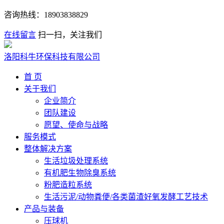
咨询热线：
18903838829
在线留言
扫一扫，关注我们
洛阳科牛环保科技有限公司
首 页
关于我们
企业简介
团队建设
愿望、使命与战略
服务模式
整体解决方案
生活垃圾处理系统
有机肥生物除臭系统
粉肥造粒系统
生活污泥/动物粪便/各类菌渣好氧发酵工艺技术
产品与装备
压球机