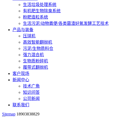
生活垃圾处理系统
有机肥生物除臭系统
粉肥造粒系统
生活污泥/动物粪便/各类菌渣好氧发酵工艺技术
产品与装备
压球机
高效智能翻抛机
污泥/生物质料仓
强力混合机
生物质粉碎机
履带式翻抛机
客户现场
新闻中心
技术广角
知识问答
公司新闻
联系我们
Sitemap
18903838829