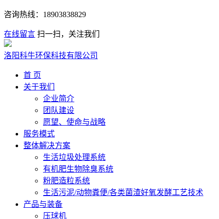
咨询热线：
18903838829
在线留言
扫一扫，关注我们
洛阳科牛环保科技有限公司
首 页
关于我们
企业简介
团队建设
愿望、使命与战略
服务模式
整体解决方案
生活垃圾处理系统
有机肥生物除臭系统
粉肥造粒系统
生活污泥/动物粪便/各类菌渣好氧发酵工艺技术
产品与装备
压球机