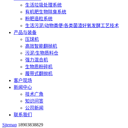
生活垃圾处理系统
有机肥生物除臭系统
粉肥造粒系统
生活污泥/动物粪便/各类菌渣好氧发酵工艺技术
产品与装备
压球机
高效智能翻抛机
污泥/生物质料仓
强力混合机
生物质粉碎机
履带式翻抛机
客户现场
新闻中心
技术广角
知识问答
公司新闻
联系我们
Sitemap
18903838829