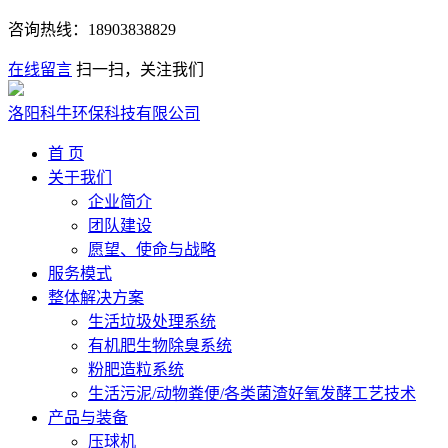
咨询热线：
18903838829
在线留言
扫一扫，关注我们
洛阳科牛环保科技有限公司
首 页
关于我们
企业简介
团队建设
愿望、使命与战略
服务模式
整体解决方案
生活垃圾处理系统
有机肥生物除臭系统
粉肥造粒系统
生活污泥/动物粪便/各类菌渣好氧发酵工艺技术
产品与装备
压球机