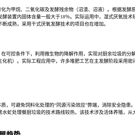
转化为甲烷、二氧化碳及发酵残余物（沼渣、沼液）。根据发酵
发酵装置内固体含量一般大于
18
％。实际运用中，湿式厌氧技术
不断成熟，采用干式厌氧发酵技术的项目也在增加。
：在可控条件下，利用微生物的降解作用，实现对厨余垃圾的分
生化机）。实际工程应用中，许多堆肥工艺在主发酵阶段采用密
本质，可避免饲料化处理的
“
同源污染效应
”
弊端，消除安全隐患
黑水虻处理餐厨垃圾的技术路线较热，该技术涉及活体养殖，从
展趋势