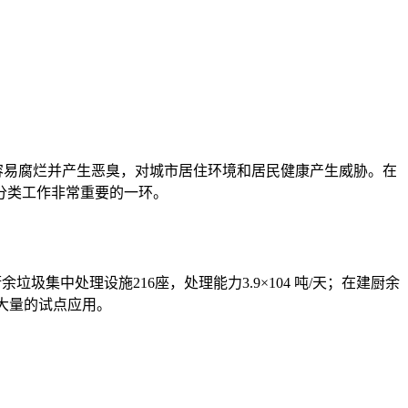
容易腐烂并产生恶臭，对城市居住环境和居民健康产生威胁。在
分类工作非常重要的一环。
厨余垃圾集中处理设施
216
座，处理能力
3.9
×
104
吨
/
天；在建厨余
大量的试点应用。