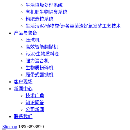
生活垃圾处理系统
有机肥生物除臭系统
粉肥造粒系统
生活污泥/动物粪便/各类菌渣好氧发酵工艺技术
产品与装备
压球机
高效智能翻抛机
污泥/生物质料仓
强力混合机
生物质粉碎机
履带式翻抛机
客户现场
新闻中心
技术广角
知识问答
公司新闻
联系我们
Sitemap
18903838829