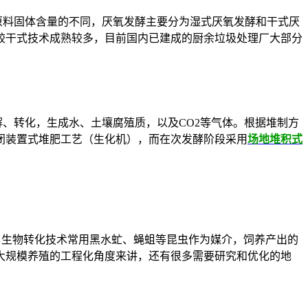
原料固体含量的不同，厌氧发酵主要分为湿式厌氧发酵和干式厌
较干式技术成熟较多，目前国内已建成的厨余垃圾处理厂大部分
解、转化，生成水、土壤腐殖质，以及
CO2
等气体。根据堆制方
闭装置式堆肥工艺（生化机），而在次发酵阶段采用
场地堆积式
。生物转化技术常用黑水虻、蝇蛆等昆虫作为媒介，饲养产出的
大规模养殖的工程化角度来讲，还有很多需要研究和优化的地