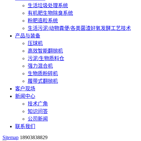
生活垃圾处理系统
有机肥生物除臭系统
粉肥造粒系统
生活污泥/动物粪便/各类菌渣好氧发酵工艺技术
产品与装备
压球机
高效智能翻抛机
污泥/生物质料仓
强力混合机
生物质粉碎机
履带式翻抛机
客户现场
新闻中心
技术广角
知识问答
公司新闻
联系我们
Sitemap
18903838829