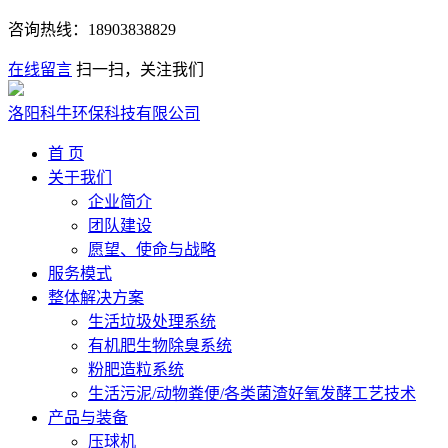
咨询热线：
18903838829
在线留言
扫一扫，关注我们
洛阳科牛环保科技有限公司
首 页
关于我们
企业简介
团队建设
愿望、使命与战略
服务模式
整体解决方案
生活垃圾处理系统
有机肥生物除臭系统
粉肥造粒系统
生活污泥/动物粪便/各类菌渣好氧发酵工艺技术
产品与装备
压球机