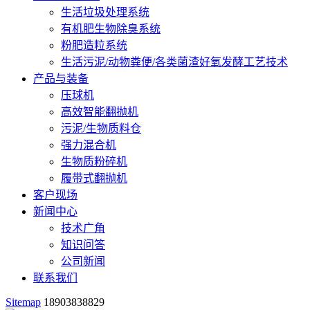
生活垃圾处理系统
有机肥生物除臭系统
粉肥造粒系统
生活污泥/动物粪便/各类菌渣好氧发酵工艺技术
产品与装备
压球机
高效智能翻抛机
污泥/生物质料仓
强力混合机
生物质粉碎机
履带式翻抛机
客户现场
新闻中心
技术广角
知识问答
公司新闻
联系我们
Sitemap
18903838829