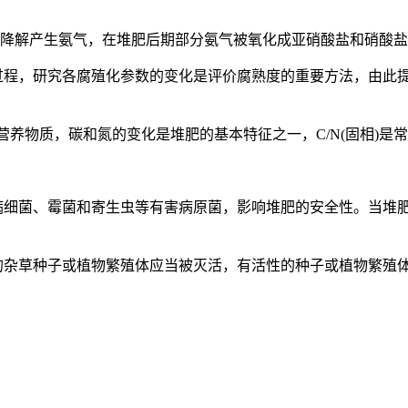
生降解产生氨气，在堆肥后期部分氨气被氧化成亚硝酸盐和硝酸
过程，研究各腐殖化参数的变化是评价腐熟度的重要方法，由此
的营养物质，碳和氮的变化是堆肥的基本特征之一，
C/N(
固相
)
是常
病细菌、霉菌和寄生虫等有害病原菌，影响堆肥的安全性。当堆
的杂草种子或植物繁殖体应当被灭活，有活性的种子或植物繁殖