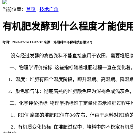
当前位置：
首页
-
技术广角
有机肥发酵到什么程度才能使
时间：2020-07-14 11:02:37
来源：洛阳科牛环保科技有限公司
没有经过发酵的禽畜粪料不能直接施用于农田，需要堆肥腐
一、物理学评价指标
这些指标随着堆肥过程一直在变化着
1、温度：堆肥有四个温度阶段，即升温期、高温期、降温期
2、颜色和气味：彻底腐熟的堆肥颜色应为深褐色或浅灰色，
二、化学评价指标
物理学指标难于定量化表示堆肥过程中
1、
PH
值 腐熟的堆肥
PH
值在
8-9
左右，但由于原料对
PH
值
2、有机质变化指标
在堆肥过程中，堆料中的不稳定有机