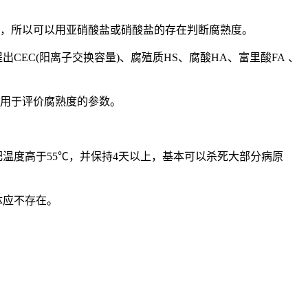
盐，所以可以用亚硝酸盐或硝酸盐的存在判断腐熟度。
提出
CEC(
阳离子交换容量
)
、腐殖质
HS
、腐酸
HA
、富里酸
FA
、
用于评价腐熟度的参数。
肥温度高于
55
℃，并保持
4
天以上，基本可以杀死大部分病原
体应不存在。