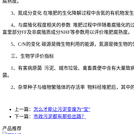
腐熟度。
3、氮成分变化 在堆肥的生化降解过程中含氮的有机物发
4、与腐殖化程度相关的参数
堆肥过程中伴随着腐殖化的
富里部分
FF
及非腐殖质成分
NHF
等参数用以评价堆肥腐熟度。
5、
C/N
的变化 碳源是微生物利用的能源，氮源是微生物
三、生物学评价指标
1、有害病原菌 污泥、城市垃圾、禽畜粪便中含有大量致
菌。
2、杂草种子与植物繁殖体的存活率
物料经堆肥后，其中
上一篇：
怎么才能让污泥变废为“宝”
下一篇：
市政污泥都有那些出路？
产品推荐