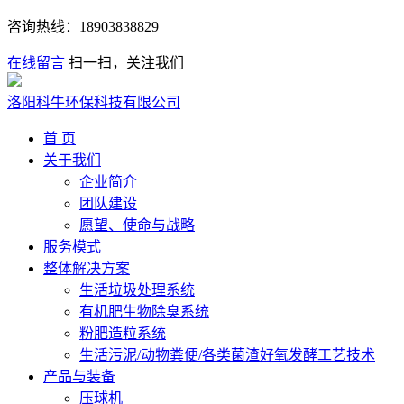
咨询热线：
18903838829
在线留言
扫一扫，关注我们
洛阳科牛环保科技有限公司
首 页
关于我们
企业简介
团队建设
愿望、使命与战略
服务模式
整体解决方案
生活垃圾处理系统
有机肥生物除臭系统
粉肥造粒系统
生活污泥/动物粪便/各类菌渣好氧发酵工艺技术
产品与装备
压球机